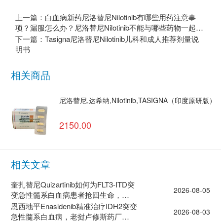
上一篇：白血病新药尼洛替尼Nilotinib有哪些用药注意事
项？漏服怎么办？尼洛替尼Nilotinib不能与哪些药物一起
吃？
下一篇：Tasigna尼洛替尼Nilotinib儿科和成人推荐剂量说
明书
相关商品
尼洛替尼,达希纳,Nilotinib,TASIGNA（印度原研版）
2150.00
相关文章
奎扎替尼Quizartinib如何为FLT3-ITD突
2026-08-05
变急性髓系白血病患者抢回生命，
LuciQuiza老挝价格
恩西地平Enasidenib精准治疗IDH2突变
2026-08-03
急性髓系白血病，老挝卢修斯药厂