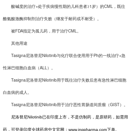
酸碱度的治疗+处于疾病慢性期的儿科患者≥1岁）的CML，既往
酪氨酸激酶抑制剂治疗失败（继发于耐药或不耐受）。
被FDA指定为孤儿药，用于治疗CML。
其他用途
Tasigna尼洛替尼Nilotinib与化疗联合使用用于Ph的一线治疗+急
性淋巴细胞白血病（ALL）。
Tasigna尼洛替尼Nilotinib用于既往治疗失败后患有急性淋巴细胞
白血病的成人。
Tasigna尼洛替尼Nilotinib用于治疗恶性胃肠道间质瘤（GIST）。
尼洛替尼Nilotinib已在印度上市，不是仿制药，是原研药，如需用
药，可登录印度全球药房中文官网：www.ingpharma.com下单。