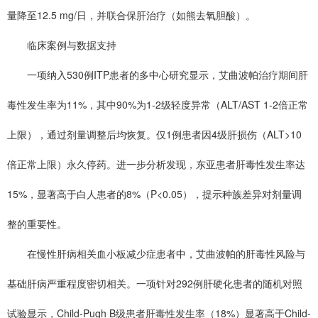
量降至12.5 mg/日，并联合保肝治疗（如熊去氧胆酸）。
临床案例与数据支持
一项纳入530例ITP患者的多中心研究显示，艾曲波帕治疗期间肝
毒性发生率为11%，其中90%为1-2级轻度异常（ALT/AST 1-2倍正常
上限），通过剂量调整后均恢复。仅1例患者因4级肝损伤（ALT>10
倍正常上限）永久停药。进一步分析发现，东亚患者肝毒性发生率达
15%，显著高于白人患者的8%（P<0.05），提示种族差异对剂量调
整的重要性。
在慢性肝病相关血小板减少症患者中，艾曲波帕的肝毒性风险与
基础肝病严重程度密切相关。一项针对292例肝硬化患者的随机对照
试验显示，Child-Pugh B级患者肝毒性发生率（18%）显著高于Child-