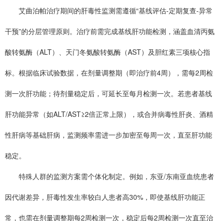
艾曲泊帕治疗期间的肝毒性监测需遵循“基线评估-定期复查-异常
干预”的分层管理原则。治疗前需完成基线肝功能检测，涵盖血清丙氨
酸转氨酶（ALT）、天门冬氨酸转氨酶（AST）及胆红素三项核心指
标。根据临床试验数据，在剂量调整期（即治疗前4周），需每2周检
测一次肝功能；待剂量稳定后，可延长至每月检测一次。若患者基线
肝功能异常（如ALT/AST≥2倍正常上限），或合并病毒性肝炎、酒精
性肝病等基础肝病，监测频率需进一步加密至每周一次，直至肝功能
稳定。
特殊人群的监测方案需个体化制定。例如，东亚/东南亚血统患者
因代谢差异，肝毒性发生率较白人患者高30%，即使基线肝功能正
常，也需在剂量调整期每2周检测一次，稳定后每2周检测一次直至治