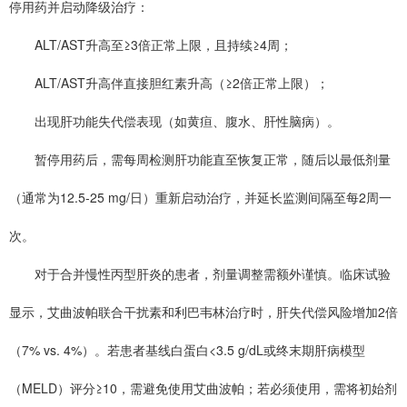
停用药并启动降级治疗：
ALT/AST升高至≥3倍正常上限，且持续≥4周；
ALT/AST升高伴直接胆红素升高（≥2倍正常上限）；
出现肝功能失代偿表现（如黄疸、腹水、肝性脑病）。
暂停用药后，需每周检测肝功能直至恢复正常，随后以最低剂量
（通常为12.5-25 mg/日）重新启动治疗，并延长监测间隔至每2周一
次。
对于合并慢性丙型肝炎的患者，剂量调整需额外谨慎。临床试验
显示，艾曲波帕联合干扰素和利巴韦林治疗时，肝失代偿风险增加2倍
（7% vs. 4%）。若患者基线白蛋白<3.5 g/dL或终末期肝病模型
（MELD）评分≥10，需避免使用艾曲波帕；若必须使用，需将初始剂