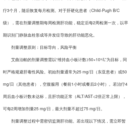
疗3个月，随后恢复每月检测。对于肝硬化患者（Child-Pugh B/C
级），需在剂量调整期每周检测肝功能，稳定后每2周检测一次，以早
期识别门静脉血栓形成等并发症导致的肝功能恶化。
剂量调整原则：目标导向，风险平衡
艾曲泊帕的剂量调整需以“维持血小板计数≥50×10⁹/L”为目标，同
时严格规避肝毒性风险。初始剂量通常为25 mg/日（东亚患者）或50
mg/日（其他患者），空腹服用（餐前1小时或餐后2小时）。若治疗4
周后血小板计数未达标，且肝功能正常（ALT/AST<2倍正常上限），
可每2周增加剂量25 mg/日，最大剂量不超过75 mg/日。
剂量调整过程中需密切监测肝功能。若出现以下情况，需立即暂