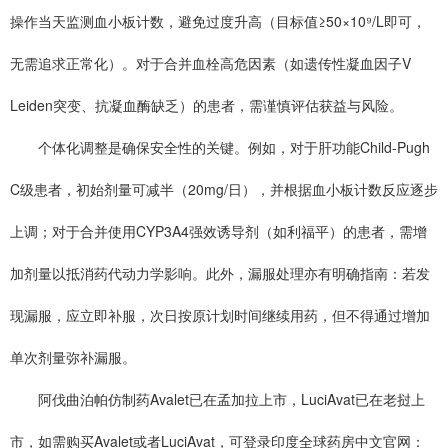
操作当天监测血小板计数，避免过度升高（目标值≥50×10⁹/L即可，
无需追求正常化）。对于合并血栓高危因素（如遗传性凝血因子V
Leiden突变、抗凝血酶缺乏）的患者，需谨慎评估获益与风险。
个体化调整是确保安全性的关键。例如，对于肝功能Child-Pugh
C级患者，初始剂量可减半（20mg/日），并根据血小板计数反应逐步
上调；对于合并使用CYP3A4强效诱导剂（如利福平）的患者，需增
加剂量以抵消药代动力学影响。此外，漏服处理亦有明确指南：若发
现漏服，应立即补服，次日按原计划时间继续用药，但不得通过增加
单次剂量弥补漏服。
阿伐曲泊帕仿制药Avalet已在孟加拉上市，LuciAvat已在老挝上
市，如需购买Avalet或者LuciAvat，可登录印度全球药房中文官网：