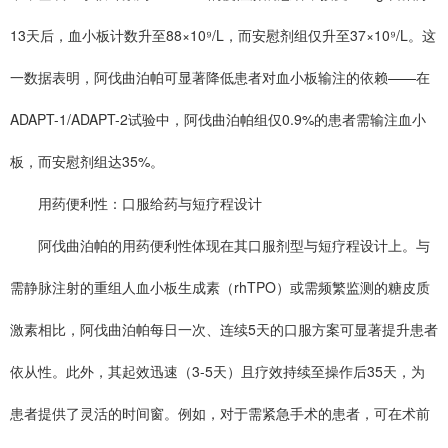
13天后，血小板计数升至88×10⁹/L，而安慰剂组仅升至37×10⁹/L。这
一数据表明，阿伐曲泊帕可显著降低患者对血小板输注的依赖——在
ADAPT-1/ADAPT-2试验中，阿伐曲泊帕组仅0.9%的患者需输注血小
板，而安慰剂组达35%。
用药便利性：口服给药与短疗程设计
阿伐曲泊帕的用药便利性体现在其口服剂型与短疗程设计上。与
需静脉注射的重组人血小板生成素（rhTPO）或需频繁监测的糖皮质
激素相比，阿伐曲泊帕每日一次、连续5天的口服方案可显著提升患者
依从性。此外，其起效迅速（3-5天）且疗效持续至操作后35天，为
患者提供了灵活的时间窗。例如，对于需紧急手术的患者，可在术前