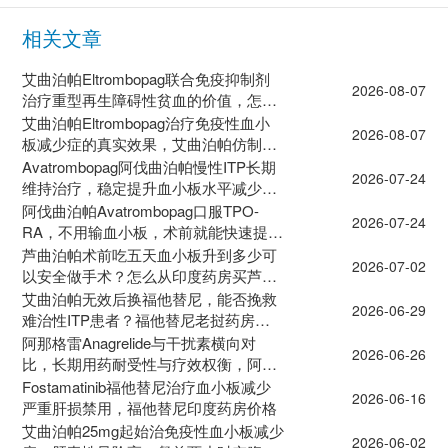
相关文章
艾曲泊帕Eltrombopag联合免疫抑制剂
2026-08-07
治疗重型再生障碍性贫血的价值，怎么
去印度药房买药？
艾曲泊帕Eltrombopag治疗免疫性血小
2026-08-07
板减少症的真实效果，艾曲泊帕仿制药
有几种？
Avatrombopag阿伐曲泊帕慢性ITP长期
2026-07-24
维持治疗，稳定提升血小板水平减少出
血风险
阿伐曲泊帕Avatrombopag口服TPO-
2026-07-24
RA，不用输血小板，术前就能快速提升
肝病患者血小板计数
芦曲泊帕术前吃五天血小板升到多少可
2026-07-02
以安全做手术？怎么从印度药房买芦曲
泊帕仿制药？
艾曲泊帕无效后换福他替尼，能否挽救
2026-06-29
难治性ITP患者？福他替尼老挝药房多
少钱？怎么买？
阿那格雷Anagrelide与干扰素横向对
2026-06-26
比，长期用药耐受性与疗效权衡，阿那
格雷价格
Fostamatinib福他替尼治疗血小板减少
2026-06-16
严重肝损禁用，福他替尼印度药房价格
艾曲泊帕25mg起始治免疫性血小板减少
2026-06-02