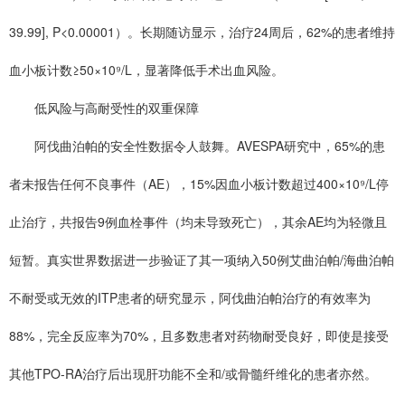
39.99], P<0.00001）。长期随访显示，治疗24周后，62%的患者维持
血小板计数≥50×10⁹/L，显著降低手术出血风险。
低风险与高耐受性的双重保障
阿伐曲泊帕的安全性数据令人鼓舞。AVESPA研究中，65%的患
者未报告任何不良事件（AE），15%因血小板计数超过400×10⁹/L停
止治疗，共报告9例血栓事件（均未导致死亡），其余AE均为轻微且
短暂。真实世界数据进一步验证了其一项纳入50例艾曲泊帕/海曲泊帕
不耐受或无效的ITP患者的研究显示，阿伐曲泊帕治疗的有效率为
88%，完全反应率为70%，且多数患者对药物耐受良好，即使是接受
其他TPO-RA治疗后出现肝功能不全和/或骨髓纤维化的患者亦然。