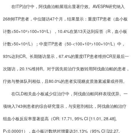
在ITP治疗中，阿伐曲泊帕展现出显著疗效。AVESPA研究纳入
268例ITP患者，中位随访47个月，结果显示：重度ITP患者（血小板
计数<50×10⁹>100×10⁹/L），10.4%在第13天达到应答（R，血小板
计数>50×10⁹/L）；中度ITP患者（50-<100×10⁹>100×10⁹/L）中，
93%达到CR。长期随访显示，67.4%的重度ITP患者维持CR至最后一
次随访，20.1%维持R。对于因先前治疗失败转用阿伐曲泊帕的患者，
疗效与整体队列相似，且80.0%的患者实现糖皮质激素减量或停用。
在CLD相关血小板减少症治疗中，阿伐曲泊帕同样表现优异。一
项纳入743例患者的综合研究显示，与安慰剂相比，阿伐曲泊帕治疗
组血小板反应率显著提高（OR: 17.71, 95% CI [11.01, 28.48],
P<0.00001），血小板计数绝对增量达31.13%（95% CI [22.27,