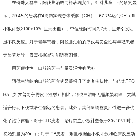
在特殊人群中，阿伐曲泊帕同样表现安全。针对儿童ITP的研究显
示，79.4%的患者在4周内实现总体缓解（OR），67.7%达到CR（血
小板计数≥100×10⁹/L且无出血），中位缓解时间为7天，且未引发明
显不良反应。对于老年患者，阿伐曲泊帕的疗效与安全性与年轻患者
无显著差异，仅需根据肾功能调整剂量。
用药便捷性：口服给药与剂量灵活性的优势
阿伐曲泊帕的口服给药方式显著提升了患者依从性。与传统TPO-
RA（如罗普司亭需皮下注射）相比，阿伐曲泊帕无需频繁就医，尤其
适合行动不便或居住偏远的患者。此外，其剂量调整灵活性进一步优
化了治疗体验：对于CLD患者，治疗前血小板计数低于30×10⁹/L时，
初始剂量为20mg；对于ITP患者，剂量根据血小板计数和临床反应动