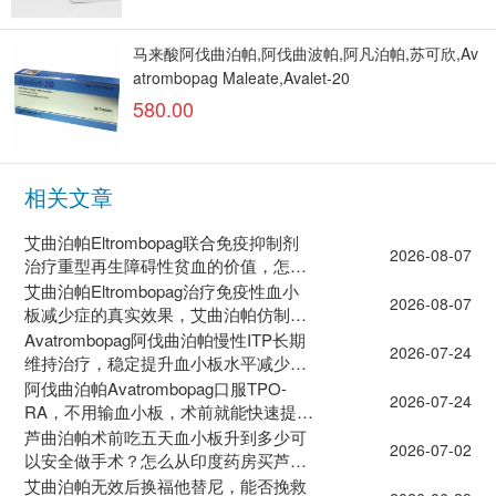
马来酸阿伐曲泊帕,阿伐曲波帕,阿凡泊帕,苏可欣,Av
atrombopag Maleate,Avalet-20
580.00
相关文章
艾曲泊帕Eltrombopag联合免疫抑制剂
2026-08-07
治疗重型再生障碍性贫血的价值，怎么
去印度药房买药？
艾曲泊帕Eltrombopag治疗免疫性血小
2026-08-07
板减少症的真实效果，艾曲泊帕仿制药
有几种？
Avatrombopag阿伐曲泊帕慢性ITP长期
2026-07-24
维持治疗，稳定提升血小板水平减少出
血风险
阿伐曲泊帕Avatrombopag口服TPO-
2026-07-24
RA，不用输血小板，术前就能快速提升
肝病患者血小板计数
芦曲泊帕术前吃五天血小板升到多少可
2026-07-02
以安全做手术？怎么从印度药房买芦曲
泊帕仿制药？
艾曲泊帕无效后换福他替尼，能否挽救