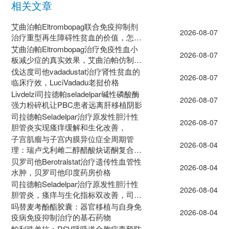
相关文章
艾曲泊帕Eltrombopag联合免疫抑制剂
2026-08-07
治疗重型再生障碍性贫血的价值，怎么
去印度药房买药？
艾曲泊帕Eltrombopag治疗免疫性血小
2026-08-07
板减少症的真实效果，艾曲泊帕仿制药
有几种？
伐达度司他vadadustat治疗肾性贫血的
2026-08-07
临床疗效，LuciVadadu老挝价格
Livdelzi司拉德帕seladelpar碱性磷酸酶
2026-08-07
强力粉碎机让PBC患者远离肝移植阴影
司拉德帕Seladelpar治疗原发性胆汁性
2026-08-07
胆管炎实现瘙痒缓解和生化改善，
子宫肌瘤与子宫内膜异位症全周期管
2026-08-04
理：瑞卢戈利雌二醇醋酸炔诺酮复合片
价格
贝罗司他Berotralstat治疗遗传性血管性
2026-08-04
水肿，贝罗司他印度药房价格
司拉德帕Seladelpar治疗原发性胆汁性
2026-08-04
胆管炎，瘙痒与生化指标双改善，司拉
德帕老挝仿制药价格
吗替麦考酚酯胶囊：器官移植与自身免
2026-08-04
疫病免疫抑制治疗的基石药物
帕利珠单抗：RSV呼吸道合胞病毒预防