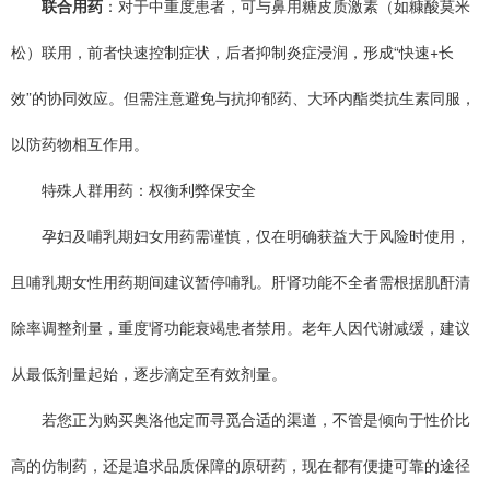
联合用药
：对于中重度患者，可与鼻用糖皮质激素（如糠酸莫米
松）联用，前者快速控制症状，后者抑制炎症浸润，形成“快速+长
效”的协同效应。但需注意避免与抗抑郁药、大环内酯类抗生素同服，
以防药物相互作用。
特殊人群用药：权衡利弊保安全
孕妇及哺乳期妇女用药需谨慎，仅在明确获益大于风险时使用，
且哺乳期女性用药期间建议暂停哺乳。肝肾功能不全者需根据肌酐清
除率调整剂量，重度肾功能衰竭患者禁用。老年人因代谢减缓，建议
从最低剂量起始，逐步滴定至有效剂量。
若您正为购买奥洛他定而寻觅合适的渠道，不管是倾向于性价比
高的仿制药，还是追求品质保障的原研药，现在都有便捷可靠的途径