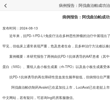
病例报告：阿伐曲泊帕成功治
病例报告：阿伐曲泊帕成功
发布时间：2024-08-13
近年来，抗PD-1/PD-L1免疫疗法在多种恶性肿瘤的治疗中展现出
罕见，但临床上通常表现严重，危及患者生命，且多种治疗方法难以奏
案例概要：本研究报告了两例由抗PD-1抗体诱导的AAT患者（其中一
蛋白（IVIG）、重组人血小板生成素（rh-TPO）以及血小板生成
抗PD-1抗体诱导的再生障碍性贫血发生频率较低，但病情往往严重
阿伐曲泊帕仿制药Avalet已在孟加拉上市，LuciAvat已在老挝上市，
中文网站，若有疑问，可咨询Ing药房客服微信。