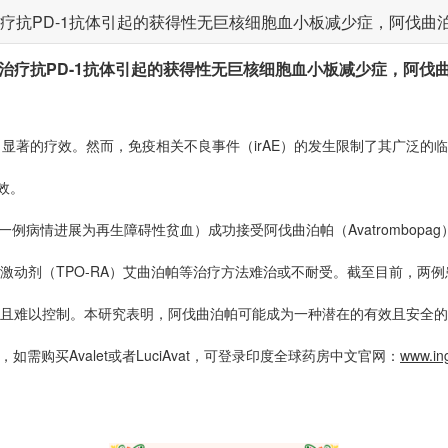
疗抗PD-1抗体引起的获得性无巨核细胞血小板减少症，阿伐曲
治疗抗PD-1抗体引起的获得性无巨核细胞血小板减少症，阿伐
了显著的疗效。然而，免疫相关不良事件（irAE）的发生限制了其广泛的临
效。
例病情进展为再生障碍性贫血）成功接受阿伐曲泊帕（Avatrombop
素受体激动剂（TPO-RA）艾曲泊帕等治疗方法难治或不耐受。截至目前，
且难以控制。本研究表明，阿伐曲泊帕可能成为一种潜在的有效且安全的
如需购买Avalet或者LuciAvat，可登录印度全球药房中文官网：
www.in