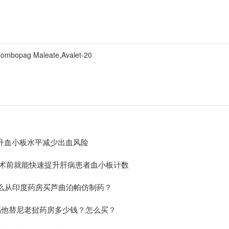
ag Maleate,Avalet-20
定提升血小板水平减少出血风险
小板，术前就能快速提升肝病患者血小板计数
么从印度药房买芦曲泊帕仿制药？
福他替尼老挝药房多少钱？怎么买？