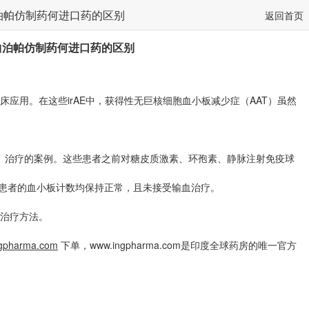
泊帕仿制药何进口药的区别
返回首页
曲泊帕仿制药何进口药的区别
床应用。在这些irAE中，获得性无巨核细胞血小板减少症（AAT）虽然
ag）治疗的案例。这些患者之前对糖皮质激素、环孢素、静脉注射免疫球
两例患者的血小板计数均保持正常，且未接受输血治疗。
治疗方法。
gpharma.com
下单，
www.ingpharma.com
是印度全球药房的唯一官方