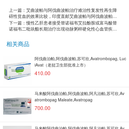
上一篇：艾曲波帕与阿伐曲波帕治疗难治性复发性再生障
碍性贫血的效果比较，印度直邮艾曲波帕与阿伐曲波帕费
用高吗
下一篇：慢性乙肝患者接受替诺福韦艾拉酚胺或富马酸替
诺福韦二吡呋酯长期治疗出现动脉粥样硬化性心血管疾病
风险大吗？
相关商品
阿伐曲泊帕,阿伐曲波帕,苏可欣,Avatrombopag, Luc
iAvat（老挝卫生部批准上市）
410.00
马来酸阿伐曲泊帕,阿伐曲波帕,阿凡泊帕,苏可欣,Av
atrombopag Maleate,Avatropag
700.00
马来酸阿伐曲泊帕,阿伐曲波帕,阿凡泊帕,苏可欣,Av