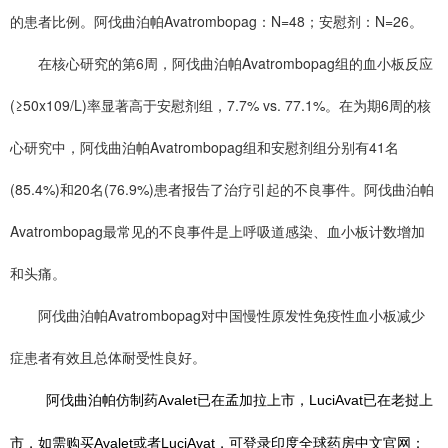
的患者比例。阿伐曲泊帕Avatrombopag：N=48；安慰剂：N=26。
在核心研究的第6周，阿伐曲泊帕Avatrombopag组的血小板反应
(≥50x109/L)率显著高于安慰剂组，7.7% vs. 77.1%。在为期6周的核
心研究中，阿伐曲泊帕Avatrombopag组和安慰剂组分别有41名
(85.4%)和20名(76.9%)患者报告了治疗引起的不良事件。阿伐曲泊帕
Avatrombopag最常见的不良事件是上呼吸道感染、血小板计数增加
和头痛。
阿伐曲泊帕Avatrombopag对中国慢性原发性免疫性血小板减少
症患者有效且总体耐受性良好。
阿伐曲泊帕仿制药Avalet已在孟加拉上市，LuciAvat已在老挝上
市，
如需购买Avalet或者LuciAvat，可登录印度全球药房中文官网：